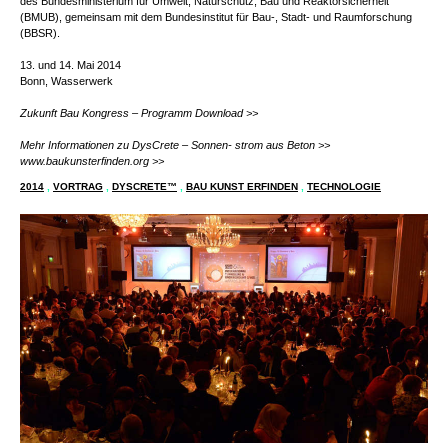
des Bundesministerium für Umwelt, Naturschutz, Bau und Reaktorsicherheit
(BMUB), gemeinsam mit dem Bundesinstitut für Bau-, Stadt- und Raumforschung
(BBSR).
13. und 14. Mai 2014
Bonn, Wasserwerk
Zukunft Bau Kongress – Programm Download >>
Mehr Informationen zu DysCrete – Sonnen- strom aus Beton >>
www.baukunsterfinden.org >>
2014
,
VORTRAG
,
DYSCRETE™
,
BAU KUNST ERFINDEN
,
TECHNOLOGIE