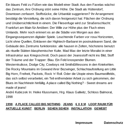
Ein blaues Feld zu Füßen wie das Modell einer Stadt. Aus den Favelas wächst
das Zentrum, ihre Ordnung stört seine Höhe. Die Stadt als Hüttendorf,
Downtown zerfasert. Stoffstücke, die Urbanität suggerieren? Ihr Arrangement
bestätigt die Vorstellung, die sich davon festgesetzt hat: Flächen der Ordnung
und Unübersichtlichkeit in einem. Die Fliesenfuge wird zur Straßenschlucht:
Frankfurt am Main für Amöben: Der Wille zur Höhe plus der Fluch eines
Umlands. Mehr noch erinnert es an die Städte von Morgen aus den
Eingangssequenzen digitaler Spiele. Leuchtende Farben vor rosa Horizonten,
Licht ohne Quellen, Enklaven der Hightech-Barbarei im postnuklearen Sand, die
Gebäude des Zentrums funktionslos: alle hausen in Zelten, höchstens benutzt
als rituelle Stätten blasphemischer Kulte. Mad Max der letzte Moralist in einer
Infrastruktur aus Kriegsschrott. Doch passt der Jeansstoff nicht ins Bild, Stoff
der Träume und der Trapper: Blau. Ein Feld knospender Blumen.
Westernkulisse, Dodge City, Cowboys mit Smith&Wessons in den Kniekehlen.
Die Rocky Mountains im Gewand ihrer Bezwinger, Schlachtaufstellung am Little
Big Horn, Freiheit, Packeis, Rock ‘n‘ Roll. Oder die Utopie eines Baumwollfelds,
das sich selbst verarbeitet, ein Teil entfremdeter Arbeit zu sich gekommen, der
Blues im Nachhinein hinfällig. A place called Big Nothing? - Sweet dreams are
made of jeans!
André Kubiczek In: Heike Klussmann, Hrg. Klaus Gallwitz, Schloss Balmoral,
1998
1998
,
A PLACE CALLED BIG NOTHING
,
JEANS
,
6 X 8 M
,
LOOP RAUM FÜR
AKTUELLE KUNST
,
BERLIN
,
SEHEN SEHEN
,
INSTALLATION
,
GEWEBT
Impressum
Datenschutz