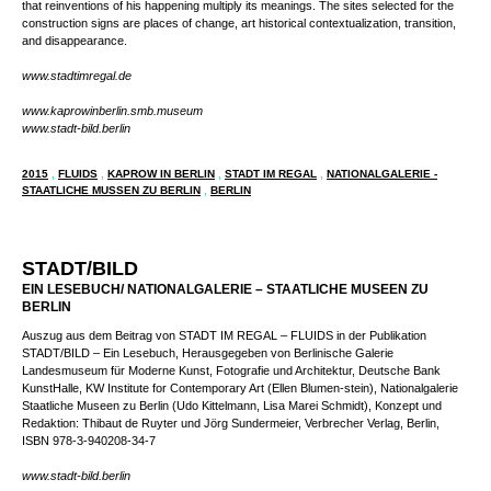
reproduced on the signs. The text and image (also taken from the original poster)
thus increase the ways we imagine each site, much like how Kaprow once said
that reinventions of his happening multiply its meanings. The sites selected for the
construction signs are places of change, art historical contextualization, transition,
and disappearance.
www.stadtimregal.de
www.kaprowinberlin.smb.museum
www.stadt-bild.berlin
2015
,
FLUIDS
,
KAPROW IN BERLIN
,
STADT IM REGAL
,
NATIONALGALERIE -
STAATLICHE MUSSEN ZU BERLIN
,
BERLIN
STADT/BILD
EIN LESEBUCH/ NATIONALGALERIE – STAATLICHE MUSEEN ZU
BERLIN
Auszug aus dem Beitrag von STADT IM REGAL – FLUIDS in der Publikation
STADT/BILD – Ein Lesebuch, Herausgegeben von Berlinische Galerie
Landesmuseum für Moderne Kunst, Fotografie und Architektur, Deutsche Bank
KunstHalle, KW Institute for Contemporary Art (Ellen Blumen-stein), Nationalgalerie
Staatliche Museen zu Berlin (Udo Kittelmann, Lisa Marei Schmidt), Konzept und
Redaktion: Thibaut de Ruyter und Jörg Sundermeier, Verbrecher Verlag, Berlin,