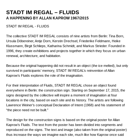
STADT IM REGAL – FLUIDS
A HAPPENING BY ALLAN KAPROW 1967/2015
STADT IM REGAL - FLUIDS
The collective STADT IM REGAL consists of nine artists from Berlin: Tina Born,
Ursula Döbereiner, Antje Dorn, Kerstin Drechsel, Friederike Feldmann, Heike
Klussmann, Birgit Schlieps, Katharina Schmidt, and Markus Strieder. Founded in
1996, they create exhibitions and projects together in which they focus on urban
renewal, architecture, and habitation.
Because the original happening did not result in an object (the ice melted), but only
survived in participants’ memory, STADT IM REGAL’s reinvention of Allan
Kaprow’s Fluids explores the role of the imagination.
For their interpretation of Fluids, STADT IM REGAL chose an object found
everywhere in Berlin: the construction sign. Starting on September 17, 2015, the
signs designed by the collective will inspire a moment of imagination at four
locations in the city, based on each site and its history. The artists are following
Lawrence Weiner’s conceptual Declaration of Intent (1968) and his statement of
“the piece need not be built.”
The design for the construction signs is based on the original poster for Allan
Kaprow’s Fluids. The text from the poster has been divided into segments and