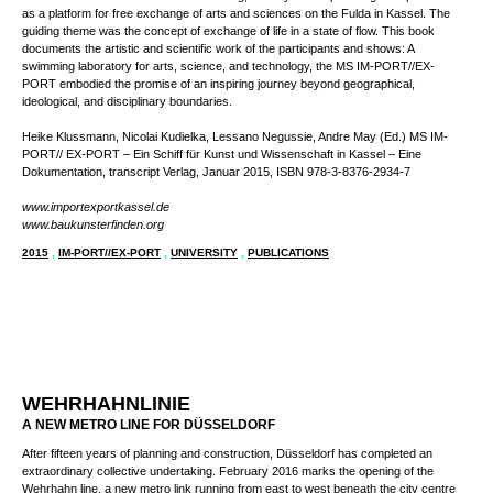
IM-PORT //EX-PORT
TRANSCRIPT VERLAG
MS IM-PORT//EX-PORT: All summer long, a 100 year old passenger ship served
as a platform for free exchange of arts and sciences on the Fulda in Kassel. The
guiding theme was the concept of exchange of life in a state of flow. This book
documents the artistic and scientific work of the participants and shows: A
swimming laboratory for arts, science, and technology, the MS IM-PORT//EX-
PORT embodied the promise of an inspiring journey beyond geographical,
ideological, and disciplinary boundaries.
Heike Klussmann, Nicolai Kudielka, Lessano Negussie, Andre May (Ed.) MS IM-
PORT// EX-PORT – Ein Schiff für Kunst und Wissenschaft in Kassel – Eine
Dokumentation, tr­an­script Ver­lag, Januar 2015, ISBN 978-3-8376-2934-7
www.importexportkassel.de
www.baukunsterfinden.org
2015
,
IM-PORT//EX-PORT
,
UNIVERSITY
,
PUBLICATIONS