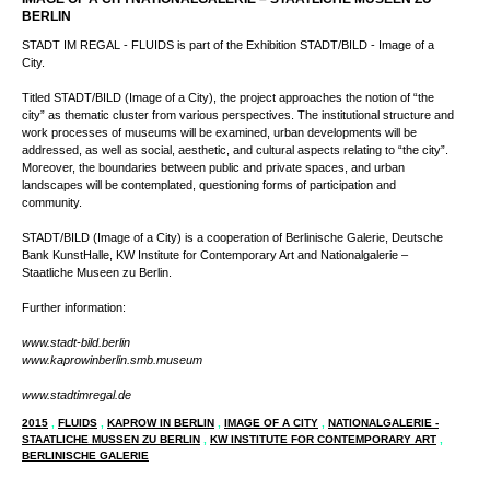
IMAGE OF A CITYNATIONALGALERIE – STAATLICHE MUSEEN ZU
BERLIN
STADT IM REGAL - FLUIDS is part of the Exhibition STADT/BILD - Image of a
City.
Titled STADT/BILD (Image of a City), the project approaches the notion of “the
city” as thematic cluster from various perspectives. The institutional structure and
work processes of museums will be examined, urban developments will be
addressed, as well as social, aesthetic, and cultural aspects relating to “the city”.
Moreover, the boundaries between public and private spaces, and urban
landscapes will be contemplated, questioning forms of participation and
community.
STADT/BILD (Image of a City) is a cooperation of Berlinische Galerie, Deutsche
Bank KunstHalle, KW Institute for Contemporary Art and Nationalgalerie –
Staatliche Museen zu Berlin.
Further information:
www.stadt-bild.berlin
www.kaprowinberlin.smb.museum
www.stadtimregal.de
2015
,
FLUIDS
,
KAPROW IN BERLIN
,
IMAGE OF A CITY
,
NATIONALGALERIE -
STAATLICHE MUSSEN ZU BERLIN
,
KW INSTITUTE FOR CONTEMPORARY ART
,
BERLINISCHE GALERIE