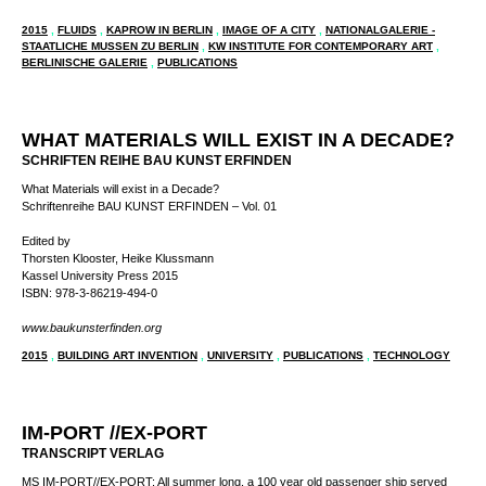
ISBN 978-3-940208-34-7
www.stadt-bild.berlin
2015
,
FLUIDS
,
KAPROW IN BERLIN
,
IMAGE OF A CITY
,
NATIONALGALERIE -
STAATLICHE MUSSEN ZU BERLIN
,
KW INSTITUTE FOR CONTEMPORARY ART
,
BERLINISCHE GALERIE
,
PUBLICATIONS
WHAT MATERIALS WILL EXIST IN A DECADE?
SCHRIFTEN REIHE BAU KUNST ERFINDEN
What Materials will exist in a Decade?
Schriftenreihe BAU KUNST ERFINDEN – Vol. 01
Edited by
Thorsten Klooster, Heike Klussmann
Kassel University Press 2015
ISBN: 978-3-86219-494-0
www.baukunsterfinden.org
2015
,
BUILDING ART INVENTION
,
UNIVERSITY
,
PUBLICATIONS
,
TECHNOLOGY