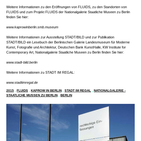
Weitere Informationen zu den Eröffnungen von FLUIDS, zu den Standorten von
FLUIDS und zum Projekt FLUIDS der Nationalgalerie Staatliche Museen zu Berlin
finden Sie hier:
www.kaprowinberlin.smb.museum
Weitere Informationen zur Ausstellung STADT/BILD und zur Publikation
STADT/BILD ein Lesebuch der Berlinischen Galerie Landesmuseum für Moderne
Kunst, Fotografie und Architektur, Deutschen Bank KunstHalle, KW Institute for
Contemporary Art, Nationalgalerie Staatliche Museen zu Berlin finden Sie hier:
www.stadt-bild.berlin
Weitere Informationen zu STADT IM REGAL:
www.stadtimregal.de
2015
,
FLUIDS
,
KAPROW IN BERLIN
,
STADT IM REGAL
,
NATIONALGALERIE -
STAATLICHE MUSSEN ZU BERLIN
,
BERLIN