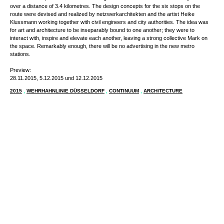
WEHRHAHNLINIE
A NEW METRO LINE FOR DÜSSELDORF
After fifteen years of planning and construction, Düsseldorf has completed an
extraordinary collective undertaking. February 2016 marks the opening of the
Wehrhahn line, a new metro link running from east to west beneath the city centre
over a distance of 3.4 kilometres. The design concepts for the six stops on the
route were devised and realized by netzwerkarchitekten and the artist Heike
Klussmann working together with civil engineers and city authorities. The idea was
for art and architecture to be inseparably bound to one another; they were to
interact with, inspire and elevate each another, leaving a strong collective Mark on
the space. Remarkably enough, there will be no advertising in the new metro
stations.
Preview:
28.11.2015, 5.12.2015 und 12.12.2015
2015
,
WEHRHAHNLINIE DÜSSELDORF
,
CONTINUUM
,
ARCHITECTURE