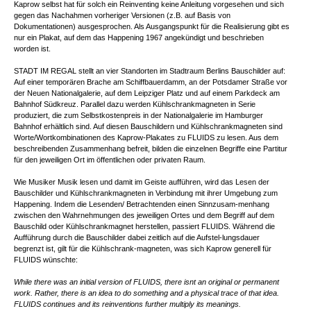
Kaprow selbst hat für solch ein Reinventing keine Anleitung vorgesehen und sich
gegen das Nachahmen vorheriger Versionen (z.B. auf Basis von
Dokumentationen) ausgesprochen. Als Ausgangspunkt für die Realisierung gibt es
nur ein Plakat, auf dem das Happening 1967 angekündigt und beschrieben
worden ist.
STADT IM REGAL stellt an vier Standorten im Stadtraum Berlins Bauschilder auf:
Auf einer temporären Brache am Schiffbauerdamm, an der Potsdamer Straße vor
der Neuen Nationalgalerie, auf dem Leipziger Platz und auf einem Parkdeck am
Bahnhof Südkreuz. Parallel dazu werden Kühlschrankmagneten in Serie
produziert, die zum Selbstkostenpreis in der Nationalgalerie im Hamburger
Bahnhof erhältlich sind. Auf diesen Bauschildern und Kühlschrankmagneten sind
Worte/Wortkombinationen des Kaprow-Plakates zu FLUIDS zu lesen. Aus dem
beschreibenden Zusammenhang befreit, bilden die einzelnen Begriffe eine Partitur
für den jeweiligen Ort im öffentlichen oder privaten Raum.
Wie Musiker Musik lesen und damit im Geiste aufführen, wird das Lesen der
Bauschilder und Kühlschrankmagneten in Verbindung mit ihrer Umgebung zum
Happening. Indem die Lesenden/ Betrachtenden einen Sinnzusam-menhang
zwischen den Wahrnehmungen des jeweiligen Ortes und dem Begriff auf dem
Bauschild oder Kühlschrankmagnet herstellen, passiert FLUIDS. Während die
Aufführung durch die Bauschilder dabei zeitlich auf die Aufstel-lungsdauer
begrenzt ist, gilt für die Kühlschrank-magneten, was sich Kaprow generell für
FLUIDS wünschte:
While there was an initial version of FLUIDS, there isnt an original or permanent
work. Rather, there is an idea to do something and a physical trace of that idea.
FLUIDS continues and its reinventions further multiply its meanings.