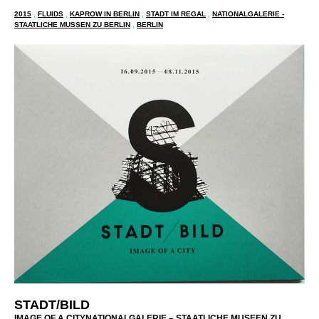
www.stadt-bild.berlin
2015
,
FLUIDS
,
KAPROW IN BERLIN
,
STADT IM REGAL
,
NATIONALGALERIE -
STAATLICHE MUSSEN ZU BERLIN
,
BERLIN
STADT/BILD