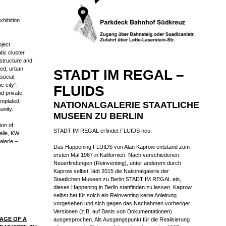
hibition
oject
tic cluster
 structure and
ed, urban
STADT IM REGAL –
social,
e city”.
FLUIDS
d private
emplated,
NATIONALGALERIE STAATLICHE
unity.
MUSEEN ZU BERLIN
ion of
STADT IM REGAL erfindet FLUIDS neu.
alle, KW
alerie –
Das Happening FLUIDS von Alan Kaprow entstand zum
ersten Mal 1967 in Kalifornien. Nach verschiedenen
Neuerfindungen (Reinventing), unter anderem durch
Kaprow selbst, lädt 2015 die Nationalgalerie der
Staatlichen Museen zu Berlin STADT IM REGAL ein,
dieses Happening in Berlin stattfinden zu lassen. Kaprow
selbst hat für solch ein Reinventing keine Anleitung
vorgesehen und sich gegen das Nachahmen vorheriger
Versionen (z.B. auf Basis von Dokumentationen)
MAGE OF A
ausgesprochen. Als Ausgangspunkt für die Realisierung