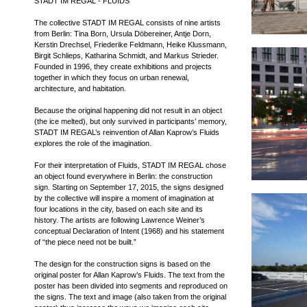
STADT IM REGAL - FLUIDS
The collective STADT IM REGAL consists of nine artists
from Berlin: Tina Born, Ursula Döbereiner, Antje Dorn,
Kerstin Drechsel, Friederike Feldmann, Heike Klussmann,
Birgit Schlieps, Katharina Schmidt, and Markus Strieder.
Founded in 1996, they create exhibitions and projects
together in which they focus on urban renewal,
architecture, and habitation.
Because the original happening did not result in an object
(the ice melted), but only survived in participants’ memory,
STADT IM REGAL’s reinvention of Allan Kaprow’s Fluids
explores the role of the imagination.
For their interpretation of Fluids, STADT IM REGAL chose
an object found everywhere in Berlin: the construction
sign. Starting on September 17, 2015, the signs designed
by the collective will inspire a moment of imagination at
four locations in the city, based on each site and its
history. The artists are following Lawrence Weiner’s
conceptual Declaration of Intent (1968) and his statement
of “the piece need not be built.”
The design for the construction signs is based on the
original poster for Allan Kaprow’s Fluids. The text from the
poster has been divided into segments and reproduced on
the signs. The text and image (also taken from the original