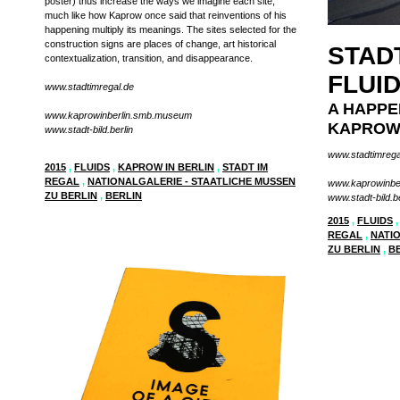
poster) thus increase the ways we imagine each site,
much like how Kaprow once said that reinventions of his
happening multiply its meanings. The sites selected for the
construction signs are places of change, art historical
STADT
contextualization, transition, and disappearance.
FLUI
www.stadtimregal.de
A HAPPE
www.kaprowinberlin.smb.museum
KAPROW 
www.stadt-bild.berlin
www.stadtimrega
2015
,
FLUIDS
,
KAPROW IN BERLIN
,
STADT IM
REGAL
,
NATIONALGALERIE - STAATLICHE MUSSEN
www.kaprowinbe
ZU BERLIN
,
BERLIN
www.stadt-bild.be
2015
,
FLUIDS
,
REGAL
,
NATI
ZU BERLIN
,
B