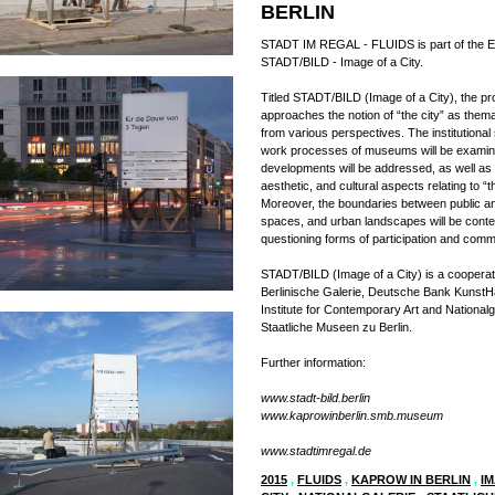
BERLIN
STADT IM REGAL - FLUIDS is part of the Ex
STADT/BILD - Image of a City.
Titled STADT/BILD (Image of a City), the pr
approaches the notion of “the city” as thema
from various perspectives. The institutional
work processes of museums will be examin
developments will be addressed, as well as 
aesthetic, and cultural aspects relating to “th
Moreover, the boundaries between public an
spaces, and urban landscapes will be cont
questioning forms of participation and comm
STADT/BILD (Image of a City) is a cooperat
Berlinische Galerie, Deutsche Bank KunstH
Institute for Contemporary Art and Nationalg
Staatliche Museen zu Berlin.
Further information:
www.stadt-bild.berlin
www.kaprowinberlin.smb.museum
www.stadtimregal.de
2015
,
FLUIDS
,
KAPROW IN BERLIN
,
I