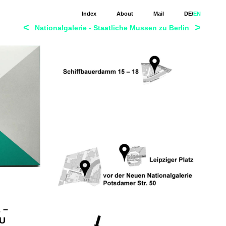
Index
About
Mail
DE
/
EN
<
>
Nationalgalerie - Staatliche Mussen zu Berlin
 –
U