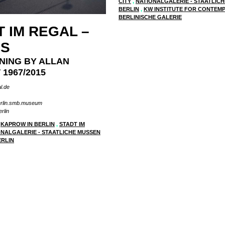
CITY
,
NATIONALGALERIE - STAATLIC
BERLIN
,
KW INSTITUTE FOR CONTEM
BERLINISCHE GALERIE
 IM REGAL –
DS
NING BY ALLAN
1967/2015
l.de
rlin.smb.museum
rlin
KAPROW IN BERLIN
,
STADT IM
ONALGALERIE - STAATLICHE MUSSEN
ERLIN