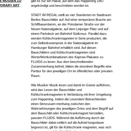
HE MUSSEN ZU
gibt es nur ein Plakat, auf dem das Happening 1967
PORARY ART
,
angekündigt und beschrieben worden ist.
STADT IM REGAL stellt an vier Standorten im Stadtraum
Berlins Bauschilder auf: Auf einer temporären Brache am
Schiffbauerdamm, an der Potsdamer Straße vor der
Neuen Nationalgalerie, auf dem Leipziger Platz und auf
einem Parkdeck am Bahnhof Südkreuz. Parallel dazu
werden Kühlschrankmagneten in Serie produziert, die
zum Selbstkostenpreis in der Nationalgalerie im
Hamburger Bahnhof erhältlich sind. Auf diesen
Bauschildern und Kühlschrankmagneten sind
Worte/Wortkombinationen des Kaprow-Plakates zu
FLUIDS zu lesen. Aus dem beschreibenden
Zusammenhang befreit, bilden die einzelnen Begriffe eine
Partitur für den jeweiligen Ort im öffentlichen oder privaten
Raum.
Wie Musiker Musik lesen und damit im Geiste aufführen,
wird das Lesen der Bauschilder und
Kühlschrankmagneten in Verbindung mit ihrer Umgebung
zum Happening. Indem die Lesenden/ Betrachtenden
einen Sinnzusam-menhang zwischen den
Wahrnehmungen des jeweiligen Ortes und dem Begriff auf
dem Bauschild oder Kühlschrankmagnet herstellen,
passiert FLUIDS. Während die Aufführung durch die
Bauschilder dabei zeitlich auf die Aufstel-lungsdauer
begrenzt ist, gilt für die Kühlschrank-magneten, was sich