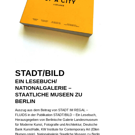
STADT/BILD
EIN LESEBUCH/
NATIONALGALERIE –
STAATLICHE MUSEEN ZU
BERLIN
Auszug aus dem Beitrag von STADT IM REGAL –
FLUIDS in der Publikation STADT/BILD – Ein Lesebuch,
Herausgegeben von Berlinische Galerie Landesmuseum
für Moderne Kunst, Fotografie und Architektur, Deutsche
Bank KunstHalle, KW Institute for Contemporary Art (Ellen
Blumen-stein), Nationalgalerie Staatliche Museen zu Berlin