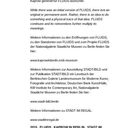
Kaprow generell für FLUIDS wünschte:
While there was an initial version of FLUIDS, there isnt an
original or permanent work. Rather, there is an idea to do
something and a physical trace of that idea. FLUIDS
continues and its reinventions further multiply its
meanings.
Weitere Informationen zu den Eröffnungen von FLUIDS,
zu den Standorten von FLUIDS und zum Projekt FLUIDS
der Nationalgalerie Staatliche Museen zu Berlin finden Sie
hier:
www.kaprowinberlin.smb.museum
Weitere Informationen zur Ausstellung STADT/BILD und
zur Publikation STADT/BILD ein Lesebuch der
Berlinischen Galerie Landesmuseum für Moderne Kunst,
Fotografie und Architektur, Deutschen Bank KunstHalle,
KW Institute for Contemporary Art, Nationalgalerie
Staatliche Museen zu Berlin finden Sie hier:
www.stadt-bild.berlin
Weitere Informationen zu STADT IM REGAL:
www.stadtimregal.de
2015
,
FLUIDS
,
KAPROW IN BERLIN
,
STADT IM